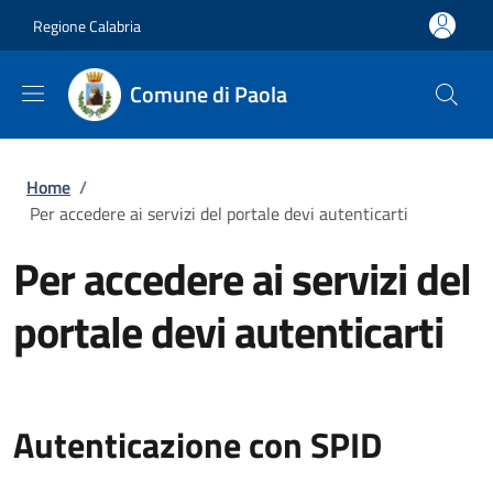
Salta al contenuto principale
Skip to footer content
Regione Calabria
Comune di Paola
Briciole di pane
Home
/
Per accedere ai servizi del portale devi autenticarti
Per accedere ai servizi del
portale devi autenticarti
Autenticazione con SPID