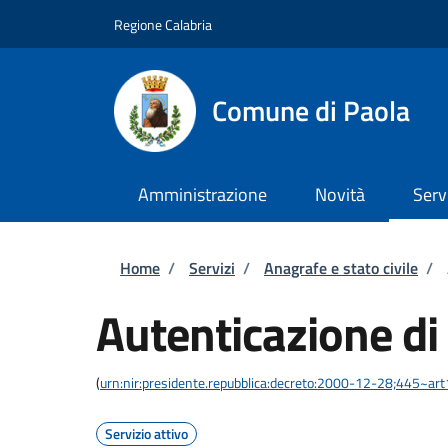
Salta al contenuto principale
Skip to footer content
Regione Calabria
Comune di Paola
Amministrazione
Novità
Serv
Briciole di pane
Home
/
Servizi
/
Anagrafe e stato civile
/
Autenticazione di
(
urn:nir:presidente.repubblica:decreto:2000-12-28;445~ar
Servizio attivo