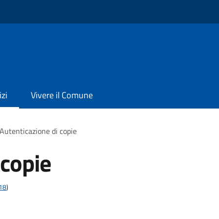
izi
Vivere il Comune
Autenticazione di copie
 copie
t18
)