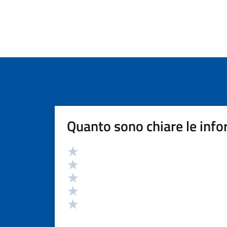
Quanto sono chiare le info
Valutazione
Valuta 5 stelle su 5
Valuta 4 stelle su 5
Valuta 3 stelle su 5
Valuta 2 stelle su 5
Valuta 1 stelle su 5