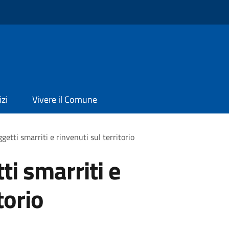
izi
Vivere il Comune
etti smarriti e rinvenuti sul territorio
i smarriti e
torio