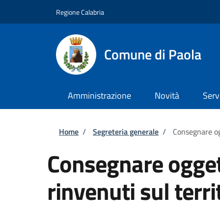
Salta al contenuto principale
Skip to footer content
Regione Calabria
Comune di Paola
Amministrazione
Novità
Serv
Briciole di pane
Home
/
Segreteria generale
/
Consegnare ogg
Consegnare oggett
rinvenuti sul terri