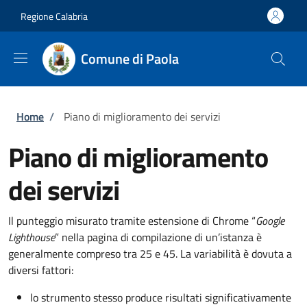
Salta al contenuto principale
Skip to footer content
Regione Calabria
Comune di Paola
Briciole di pane
Home
/
Piano di miglioramento dei servizi
Piano di miglioramento
dei servizi
Il punteggio misurato tramite estensione di Chrome “
Google
Lighthouse
” nella pagina di compilazione di un’istanza è
generalmente compreso tra 25 e 45. La variabilità è dovuta a
diversi fattori:
lo strumento stesso produce risultati significativamente