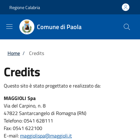
Salta al contenuto principale
Skip to footer content
Regione Calabria
Comune di Paola
Briciole di pane
Home
/
Credits
Credits
Questo sito è stato progettato e realizzato da:
MAGGIOLI Spa
Via del Carpino, n. 8
47822 Santarcangelo di Romagna (RN)
Telefono: 0541 628111
Fax: 0541 622100
E-mail:
maggiolispa@maggioli.it