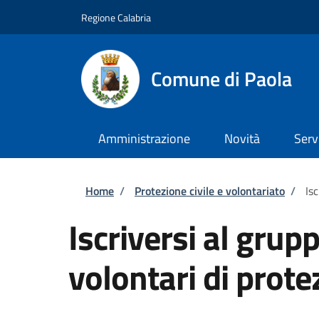
Salta al contenuto principale
Skip to footer content
Regione Calabria
Comune di Paola
Amministrazione
Novità
Serv
Briciole di pane
Home
/
Protezione civile e volontariato
/
Is
Iscriversi al gru
volontari di prote