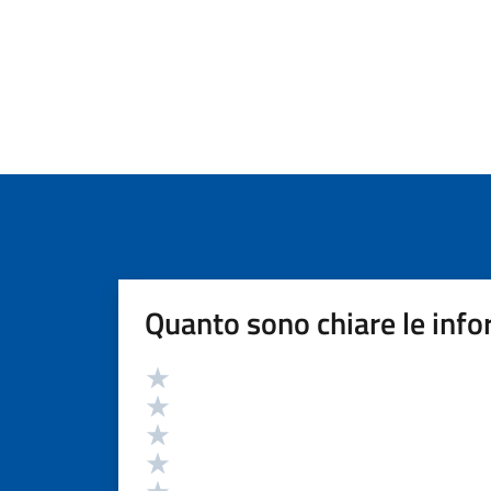
Quanto sono chiare le info
Valutazione
Valuta 5 stelle su 5
Valuta 4 stelle su 5
Valuta 3 stelle su 5
Valuta 2 stelle su 5
Valuta 1 stelle su 5