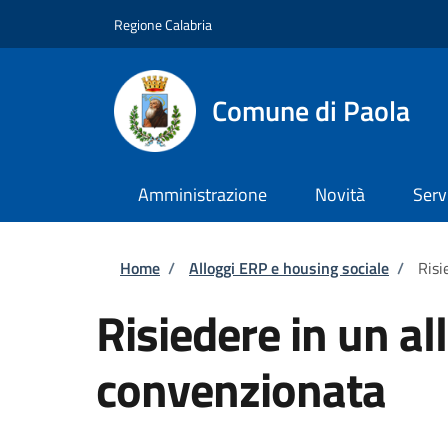
Salta al contenuto principale
Skip to footer content
Regione Calabria
Comune di Paola
Amministrazione
Novità
Serv
Briciole di pane
Home
/
Alloggi ERP e housing sociale
/
Risi
Risiedere in un all
convenzionata