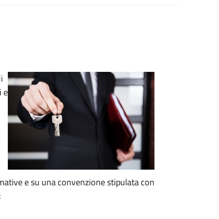
i
i e
rmative e su una convenzione stipulata con
: