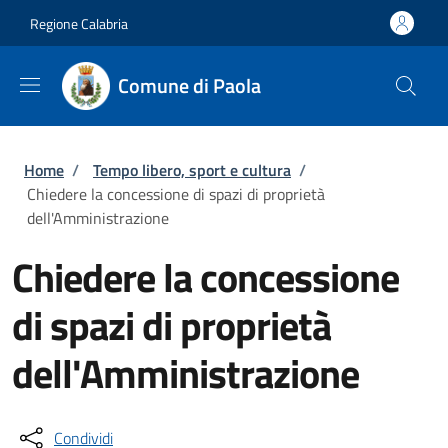
Salta al contenuto principale
Skip to footer content
Regione Calabria
Comune di Paola
Briciole di pane
Home
/
Tempo libero, sport e cultura
/
Chiedere la concessione di spazi di proprietà
dell'Amministrazione
Chiedere la concessione
di spazi di proprietà
dell'Amministrazione
Condividi