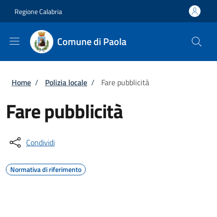
Salta al contenuto principale
Skip to footer content
Regione Calabria
Comune di Paola
Briciole di pane
Home
/
Polizia locale
/
Fare pubblicità
Fare pubblicità
Condividi
Normativa di riferimento