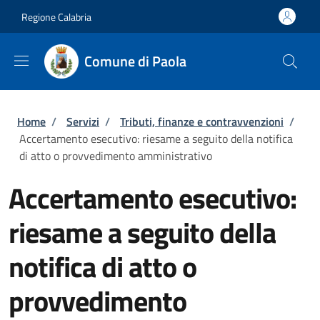
Salta al contenuto principale
Skip to footer content
Regione Calabria
Comune di Paola
Briciole di pane
Home
/
Servizi
/
Tributi, finanze e contravvenzioni
/
Accertamento esecutivo: riesame a seguito della notifica
di atto o provvedimento amministrativo
Accertamento esecutivo:
riesame a seguito della
notifica di atto o
provvedimento