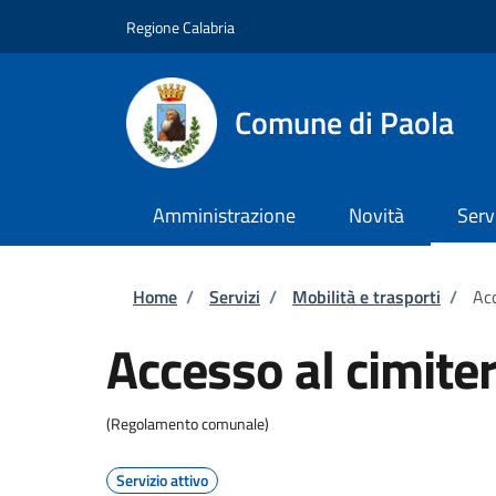
Salta al contenuto principale
Skip to footer content
Regione Calabria
Comune di Paola
Amministrazione
Novità
Serv
Briciole di pane
Home
/
Servizi
/
Mobilità e trasporti
/
Acc
Accesso al cimite
(Regolamento comunale)
Servizio attivo