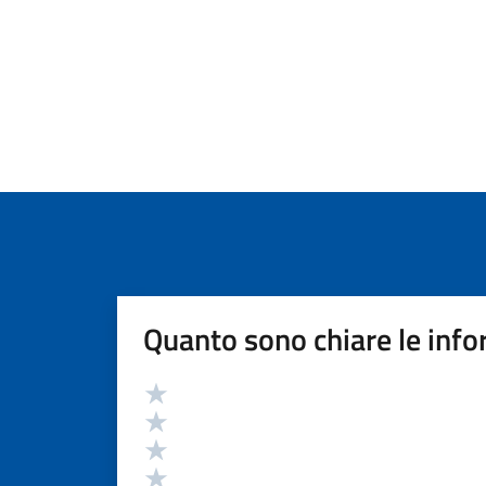
Quanto sono chiare le info
Valutazione
Valuta 5 stelle su 5
Valuta 4 stelle su 5
Valuta 3 stelle su 5
Valuta 2 stelle su 5