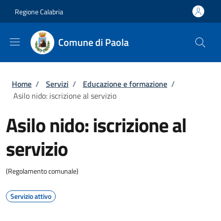
Salta al contenuto principale
Skip to footer content
Regione Calabria
Comune di Paola
Briciole di pane
Home
/
Servizi
/
Educazione e formazione
/
Asilo nido: iscrizione al servizio
Asilo nido: iscrizione al
servizio
(Regolamento comunale)
Servizio attivo