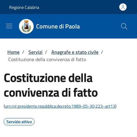
Salta al contenuto principale
Skip to footer content
Regione Calabria
Comune di Paola
Briciole di pane
Home
/
Servizi
/
Anagrafe e stato civile
/
Costituzione della convivenza di fatto
Costituzione della
convivenza di fatto
(
urn:nir:presidente.repubblica:decreto:1989-05-30;223~art13
)
Servizio attivo