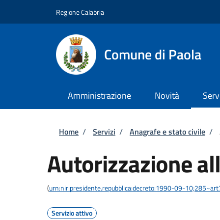
Salta al contenuto principale
Skip to footer content
Regione Calabria
Comune di Paola
Amministrazione
Novità
Serv
Briciole di pane
Home
/
Servizi
/
Anagrafe e stato civile
/
Autorizzazione al
(
urn:nir:presidente.repubblica:decreto:1990-09-10;285~ar
Servizio attivo