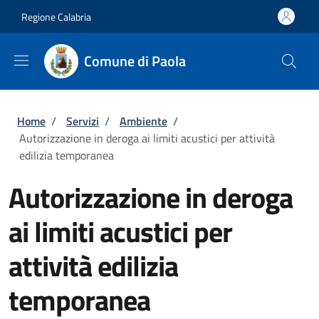
Salta al contenuto principale
Skip to footer content
Regione Calabria
Comune di Paola
Briciole di pane
Home
/
Servizi
/
Ambiente
/
Autorizzazione in deroga ai limiti acustici per attività
edilizia temporanea
Autorizzazione in deroga
ai limiti acustici per
attività edilizia
temporanea