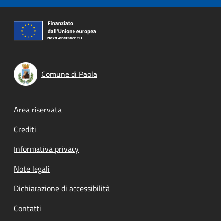
Comune di Paola
Footer menu
Area riservata
Crediti
Informativa privacy
Note legali
Dichiarazione di accessibilità
Contatti