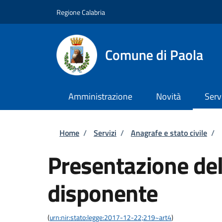
Salta al contenuto principale
Skip to footer content
Regione Calabria
Comune di Paola
Amministrazione
Novità
Serv
Briciole di pane
Home
/
Servizi
/
Anagrafe e stato civile
/
Presentazione del
disponente
(
urn:nir:stato:legge:2017-12-22;219~art4
)