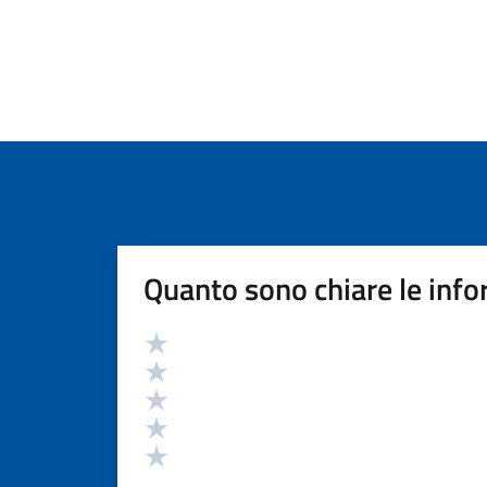
Quanto sono chiare le info
Valutazione
Valuta 5 stelle su 5
Valuta 4 stelle su 5
Valuta 3 stelle su 5
Valuta 2 stelle su 5
Valuta 1 stelle su 5