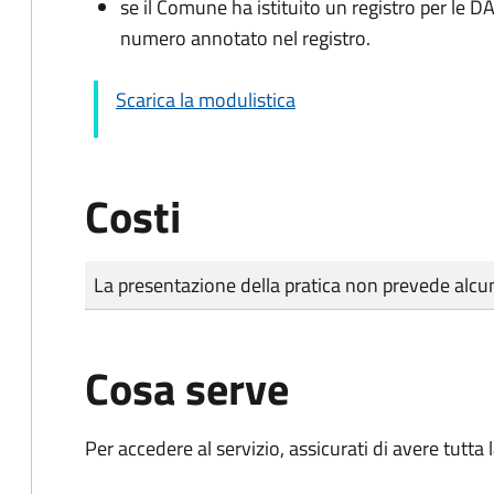
se il Comune ha istituito un registro per le 
numero annotato nel registro.
Scarica la modulistica
Costi
Tipo di pagamento
Importo
La presentazione della pratica non prevede al
Cosa serve
Per accedere al servizio, assicurati di avere tutt