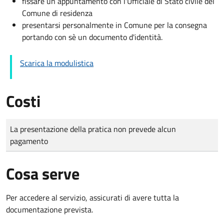
fissare un appuntamento con l'Ufficiale di Stato civile del
Comune di residenza
presentarsi personalmente in Comune per la consegna
portando con sè un documento d'identità.
Scarica la modulistica
Costi
Tipo di pagamento
Importo
La presentazione della pratica non prevede alcun
pagamento
Cosa serve
Per accedere al servizio, assicurati di avere tutta la
documentazione prevista.