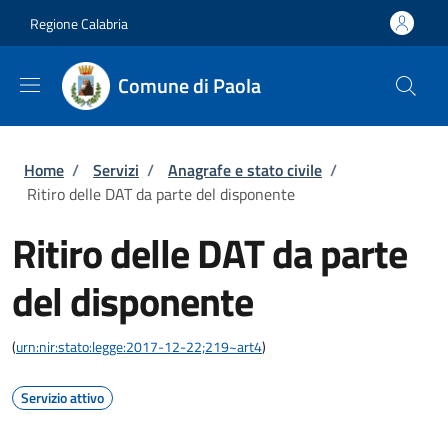
Salta al contenuto principale
Skip to footer content
Regione Calabria
Comune di Paola
Briciole di pane
Home
/
Servizi
/
Anagrafe e stato civile
/
Ritiro delle DAT da parte del disponente
Ritiro delle DAT da parte
del disponente
(
urn:nir:stato:legge:2017-12-22;219~art4
)
Servizio attivo