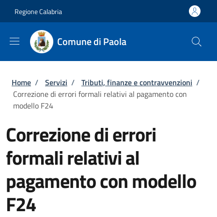
Salta al contenuto principale
Skip to footer content
Regione Calabria
Comune di Paola
Briciole di pane
Home
/
Servizi
/
Tributi, finanze e contravvenzioni
/
Correzione di errori formali relativi al pagamento con
modello F24
Correzione di errori
formali relativi al
pagamento con modello
F24