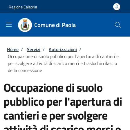
Salta al contenuto principale
Skip to footer content
Regione Calabria
Comune di Paola
Briciole di pane
Home
/
Servizi
/
Autorizzazioni
/
Occupazione di suolo pubblico per l'apertura di cantieri e
per svolgere attività di scarico merci e traslochi: rilascio
della concessione
Occupazione di suolo
pubblico per l'apertura di
cantieri e per svolgere
attività di scarico merci e