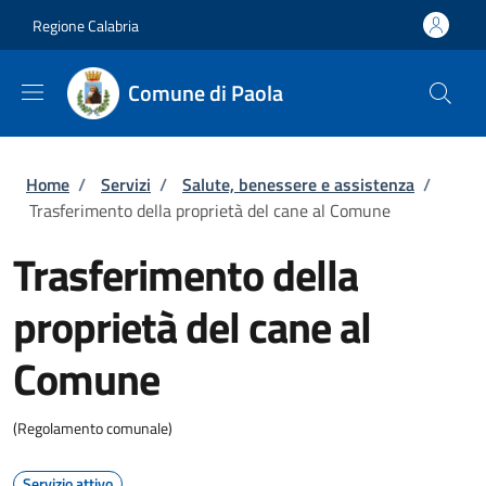
Salta al contenuto principale
Skip to footer content
Regione Calabria
Comune di Paola
Briciole di pane
Home
/
Servizi
/
Salute, benessere e assistenza
/
Trasferimento della proprietà del cane al Comune
Trasferimento della
proprietà del cane al
Comune
(Regolamento comunale)
Servizio attivo