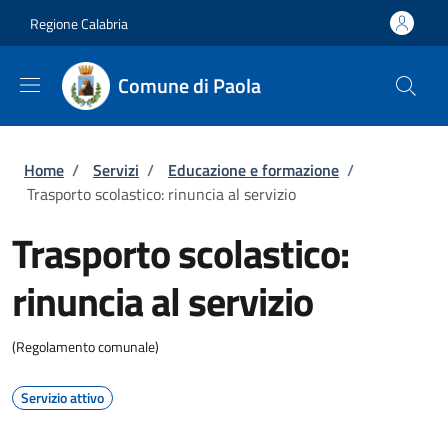
Salta al contenuto principale
Skip to footer content
Regione Calabria
Comune di Paola
Briciole di pane
Home
/
Servizi
/
Educazione e formazione
/
Trasporto scolastico: rinuncia al servizio
Trasporto scolastico:
rinuncia al servizio
(Regolamento comunale)
Servizio attivo