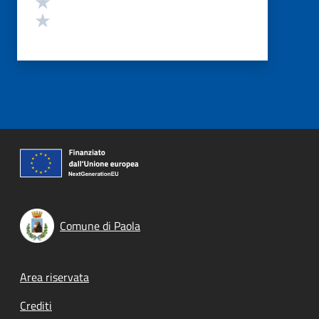
Valuta 1 stelle su 5
Comune di Paola
Footer menu
Area riservata
Crediti