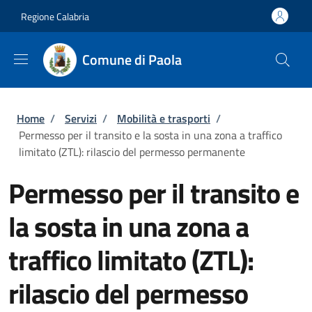
Salta al contenuto principale
Skip to footer content
Regione Calabria
Comune di Paola
Briciole di pane
Home
/
Servizi
/
Mobilità e trasporti
/
Permesso per il transito e la sosta in una zona a traffico
limitato (ZTL): rilascio del permesso permanente
Permesso per il transito e
la sosta in una zona a
traffico limitato (ZTL):
rilascio del permesso