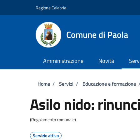
Salta al contenuto principale
Skip to footer content
Regione Calabria
Comune di Paola
Amministrazione
Novità
Serv
Briciole di pane
Home
/
Servizi
/
Educazione e formazione
Asilo nido: rinunci
(Regolamento comunale)
Servizio attivo