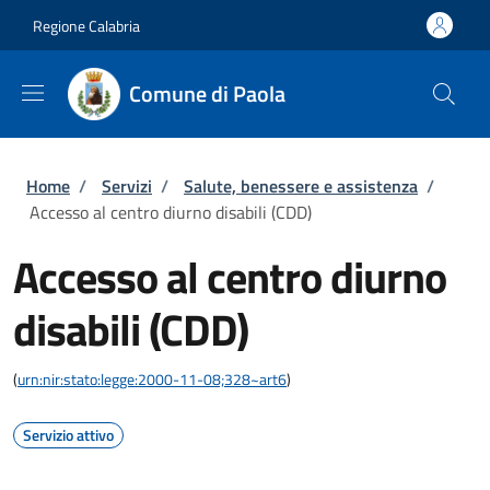
Salta al contenuto principale
Skip to footer content
Regione Calabria
Comune di Paola
Briciole di pane
Home
/
Servizi
/
Salute, benessere e assistenza
/
Accesso al centro diurno disabili (CDD)
Accesso al centro diurno
disabili (CDD)
(
urn:nir:stato:legge:2000-11-08;328~art6
)
Servizio attivo