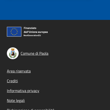
Comune di Paola
Footer menu
Area riservata
Crediti
Informativa privacy
Note legali