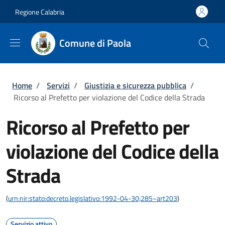
Salta al contenuto principale
Skip to footer content
Regione Calabria
Comune di Paola
Briciole di pane
Home
/
Servizi
/
Giustizia e sicurezza pubblica
/
Ricorso al Prefetto per violazione del Codice della Strada
Ricorso al Prefetto per
violazione del Codice della
Strada
(
urn:nir:stato:decreto.legislativo:1992-04-30;285~art203
)
Servizio attivo