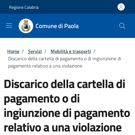
Salta al contenuto principale
Skip to footer content
Regione Calabria
Comune di Paola
Briciole di pane
Home
/
Servizi
/
Mobilità e trasporti
/
Discarico della cartella di pagamento o di ingiunzione di
pagamento relativo a una violazione
Discarico della cartella di
pagamento o di
ingiunzione di pagamento
relativo a una violazione