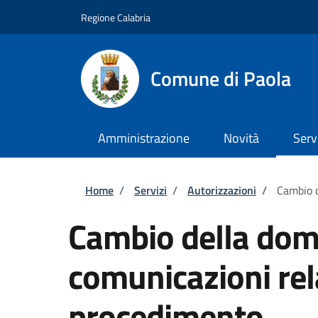
Salta al contenuto principale
Skip to footer content
Regione Calabria
Comune di Paola
Amministrazione
Novità
Serv
Briciole di pane
Home
/
Servizi
/
Autorizzazioni
/
Cambio d
Cambio della domi
comunicazioni rel
procedimento