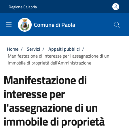
Salta al contenuto principale
Skip to footer content
Regione Calabria
Comune di Paola
Briciole di pane
Home
/
Servizi
/
Appalti pubblici
/
Manifestazione di interesse per l'assegnazione di un
immobile di proprietà dell'Amministrazione
Manifestazione di
interesse per
l'assegnazione di un
immobile di proprietà