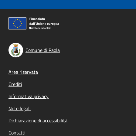
Comune di Paola
Footer menu
Area riservata
Crediti
Informativa privacy
Note legali
Dichiarazione di accessibilità
Contatti