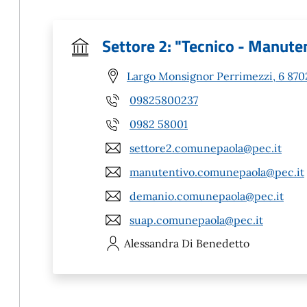
Settore 2: "Tecnico - Manuten
Largo Monsignor Perrimezzi, 6 8702
09825800237
0982 58001
settore2.comunepaola@pec.it
manutentivo.comunepaola@pec.it
demanio.comunepaola@pec.it
suap.comunepaola@pec.it
Alessandra
Di Benedetto