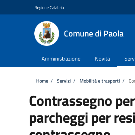
Salta al contenuto principale
Skip to footer content
Regione Calabria
Comune di Paola
Amministrazione
Novità
Serv
Briciole di pane
Home
/
Servizi
/
Mobilità e trasporti
/
Con
Contrassegno per 
parcheggi per resi
contrassegno