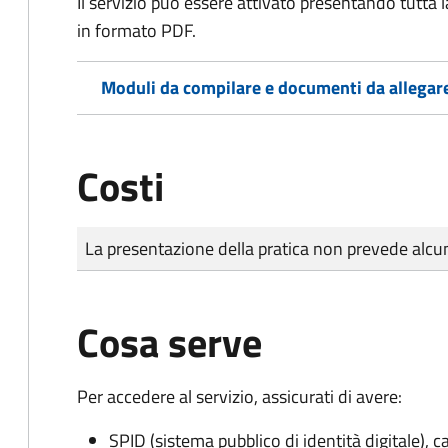
Il servizio può essere attivato presentando tutta
in formato PDF.
Moduli da compilare e documenti da allegar
Costi
Tipo di pagamento
Importo
La presentazione della pratica non prevede al
Cosa serve
Per accedere al servizio, assicurati di avere:
SPID (sistema pubblico di identità digitale), ca