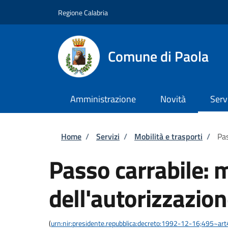
Salta al contenuto principale
Skip to footer content
Regione Calabria
Comune di Paola
Amministrazione
Novità
Serv
Briciole di pane
Home
/
Servizi
/
Mobilità e trasporti
/
Pas
Passo carrabile: 
dell'autorizzazio
(
urn:nir:presidente.repubblica:decreto:1992-12-16;495~ar