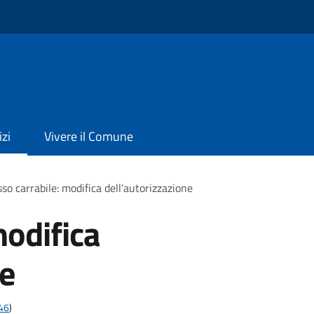
izi
Vivere il Comune
so carrabile: modifica dell'autorizzazione
modifica
ne
t46
)