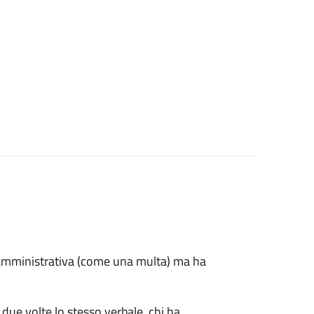
e amministrativa (come una multa) ma ha
 due volte lo stesso verbale, chi ha