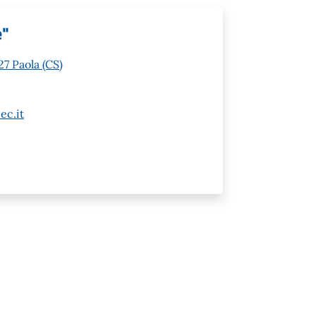
e"
7 Paola (CS)
ec.it