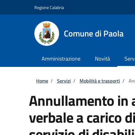
Salta al contenuto principale
Skip to footer content
Regione Calabria
Comune di Paola
Amministrazione
Novità
Serv
Briciole di pane
Home
/
Servizi
/
Mobilità e trasporti
/
Ann
Annullamento in a
verbale a carico d
servizio di disabili