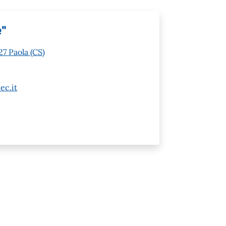
e"
7 Paola (CS)
ec.it