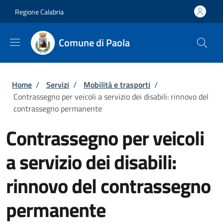
Salta al contenuto principale
Skip to footer content
Regione Calabria
Comune di Paola
Briciole di pane
Home
/
Servizi
/
Mobilità e trasporti
/
Contrassegno per veicoli a servizio dei disabili: rinnovo del
contrassegno permanente
Contrassegno per veicoli
a servizio dei disabili:
rinnovo del contrassegno
permanente