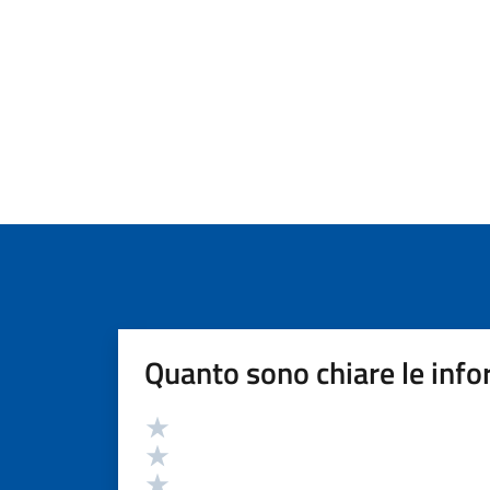
Quanto sono chiare le info
Valutazione
Valuta 5 stelle su 5
Valuta 4 stelle su 5
Valuta 3 stelle su 5