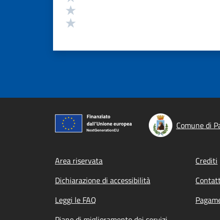
Valuta 2 stelle su 5
Valuta 1 stelle su 5
Comune di P
Footer menu
Area riservata
Crediti
Dichiarazione di accessibilità
Contatt
Leggi le FAQ
Pagame
Piano di miglioramento dei servizi