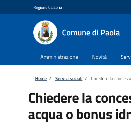
Salta al contenuto principale
Skip to footer content
Regione Calabria
Comune di Paola
Amministrazione
Novità
Serv
Briciole di pane
Home
/
Servizi sociali
/
Chiedere la concess
Chiedere la conce
acqua o bonus idr