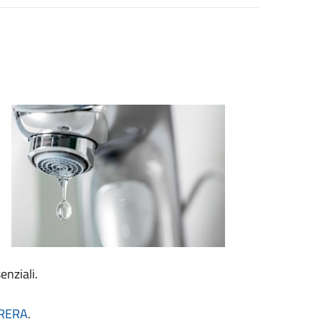
enziali.
ARERA
.