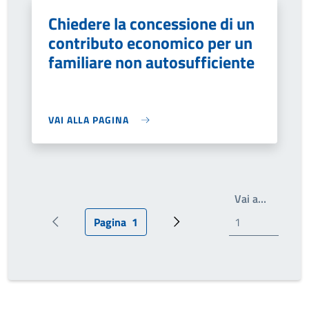
Chiedere la concessione di un
contributo economico per un
familiare non autosufficiente
VAI ALLA PAGINA
Write th
Vai a…
Pagina
1
Pagina precedente
Pagina attuale
Prossima pagina