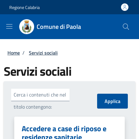
Salta al contenuto principale
Skip to footer content
Regione Calabria
Comune di Paola
Briciole di pane
Home
/
Servizi sociali
Servizi sociali
Cerca i contenuti che nel
titolo contengono:
Accedere a case di riposo e
residenze sanitarie