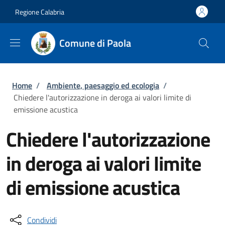
Salta al contenuto principale
Skip to footer content
Regione Calabria
Comune di Paola
Briciole di pane
Home
/
Ambiente, paesaggio ed ecologia
/
Chiedere l'autorizzazione in deroga ai valori limite di
emissione acustica
Chiedere l'autorizzazione
in deroga ai valori limite
di emissione acustica
Condividi