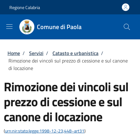
Salta al contenuto principale
Skip to footer content
Regione Calabria
Comune di Paola
Briciole di pane
Home
/
Servizi
/
Catasto e urbanistica
/
Rimozione dei vincoli sul prezzo di cessione e sul canone
di locazione
Rimozione dei vincoli sul
prezzo di cessione e sul
canone di locazione
(
urn:nir:stato:legge:1998-12-23;448~art31
)